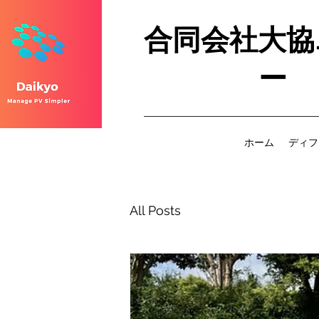
合同会社大協
ー
ホーム
ディフ
All Posts