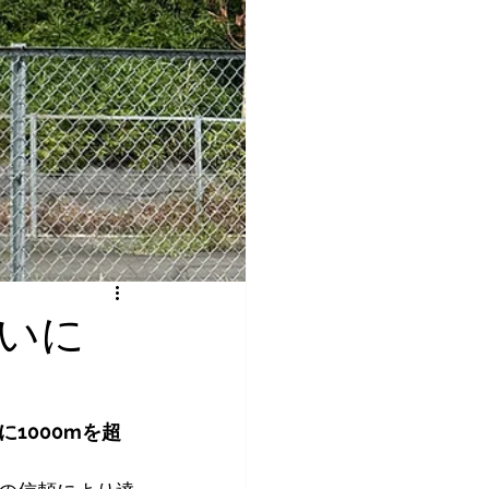
いに
1000mを超